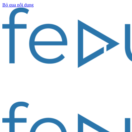
Bỏ qua nội dung