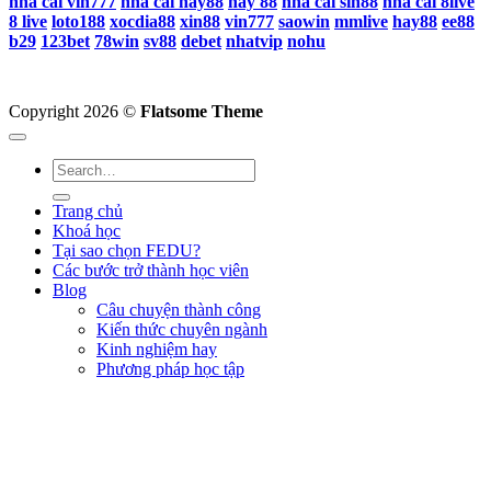
nhà cái vin777
nhà cái hay88
hay 88
nhà cái sin88
nhà cái 8live
8 live
loto188
xocdia88
xin88
vin777
saowin
mmlive
hay88
ee88
b29
123bet
78win
sv88
debet
nhatvip
nohu
Copyright 2026 ©
Flatsome Theme
Trang chủ
Khoá học
Tại sao chọn FEDU?
Các bước trở thành học viên
Blog
Câu chuyện thành công
Kiến thức chuyên ngành
Kinh nghiệm hay
Phương pháp học tập