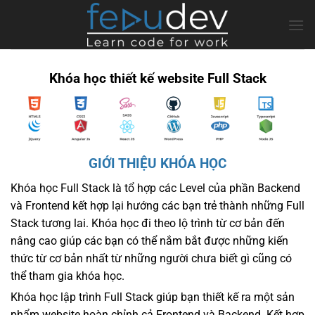
Bỏ
qua
nội
dung
Khóa học thiết kế website Full Stack
GIỚI THIỆU KHÓA HỌC
Khóa học Full Stack là tổ hợp các Level của phần Backend
và Frontend kết hợp lại hướng các bạn trẻ thành những Full
Stack tương lai. Khóa học đi theo lộ trình từ cơ bản đến
nâng cao giúp các bạn có thể nắm bắt được những kiến
thức từ cơ bản nhất từ những người chưa biết gì cũng có
thể tham gia khóa học.
Khóa học lập trình Full Stack giúp bạn thiết kế ra một sản
phẩm website hoàn chỉnh cả Frontend và Backend. Kết hợp