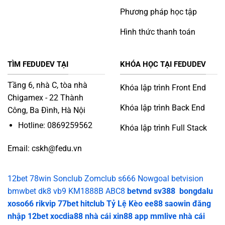
Phương pháp học tập
Hình thức thanh toán
TÌM FEDUDEV TẠI
KHÓA HỌC TẠI FEDUDEV
Tầng 6, nhà C, tòa nhà
Khóa lập trình Front End
Chigamex - 22 Thành
Khóa lập trình Back End
Công, Ba Đình, Hà Nội
Hotline: 0869259562
Khóa lập trình Full Stack
Email:
cskh@fedu.vn
12bet
78win
Sonclub
Zomclub
s666
Nowgoal
betvision
bmwbet
dk8
vb9
KM1888B
ABC8
betvnd
sv388
bongdalu
xoso66
rikvip
77bet
hitclub
Tỷ Lệ Kèo
ee88
saowin
đăng
nhập 12bet
xocdia88
nhà cái xin88
app mmlive
nhà cái