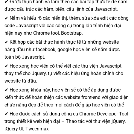
✔ Được thực hành và làm theo các bài tập thực tế để nắm
được cấu trúc các hàm, biến, câu lệnh của Javascript.
✔ Nắm và hiểu rõ các hiển thị, thêm, sửa xóa edit các dòng
code Javascript với các công cụ trong lập trình hiện đại
hiện nay như Chrome tool, Bootstrap.
✔ Kết hợp các bài thực hành thực tế từ những website
hàng đầu như facebook, google học viên sẽ nắm được
toàn bộ Javascript.
✔ Học xong học viên có thể viết các thư viện Javascript
thay thế cho Jquery, tự viết các hiệu ứng hoàn chỉnh cho
website từ đầu.
✔ Học xong khóa này, học viên sẽ có thể áp dụng được
kiến thức để hoàn thiện các website front-end với giao diện
chức năng đẹp đẽ theo mọi cách để giúp học viên có thể
✔ Học được cách sử dụng công cụ Chrome Developer Tool
trong thiết kế web hiện đại – Thao tác với thư viện jQuery,
jQuery UI, Tweenmax